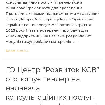
у
консультаційних послуг- 4 тренерів\ок з
секторі
фінансової грамотності для проведення
ягід
Програми з жінками-підприємицями у наступних
та
містах: Дніпро Київ Чернівці Івано-Франківськ
горіхів
Термін надання послуг: 29 жовтня-28 грудня
України,
2025 року Мета: проведення програми для
створена
жінок-підприємиць на базі вже розроблених
за
модулів та супровідних матеріалів . …
підтримки
ГО
Read More »
UNIDO
Центр
GQSP
“Розвиток
Ukraine
КСВ”
ГО Центр “Розвиток КСВ”
з
оголошує тендер на
партнером
проєкту
надавача
–
консультаційних послуг-
Vision
Fund,