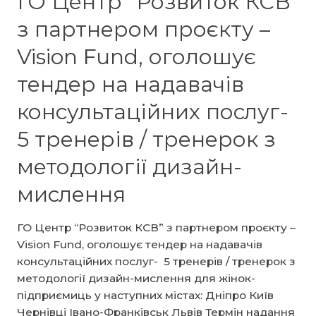
ГО Центр “Розвиток КСВ”
оголошує
з партнером проєкту –
тендер
на
Vision Fund, оголошує
надавача
тендер на надавачів
консультаційних
послуг-
консультаційних послуг-
експерта/
ку
5 тренерів / тренерок з
з
методології дизайн-
фінансової
грамотності
мислення
ГО Центр “Розвиток КСВ” з партнером проєкту –
Vision Fund, оголошує тендер на надавачів
консультаційних послуг- 5 тренерів / тренерок з
методології дизайн-мислення для жінок-
підприємиць у наступних містах: Дніпро Київ
Чернівці Івано-Франківськ Львів Термін надання