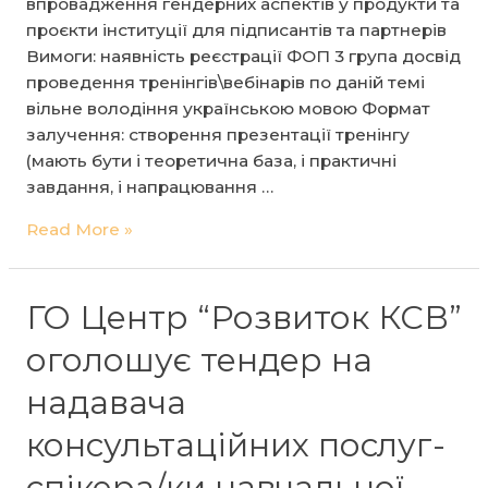
впровадження гендерних аспектів у продукти та
КСВ»
проєкти інституції для підписантів та партнерів
Вимоги: наявність реєстрації ФОП 3 група досвід
проведення тренінгів\вебінарів по даній темі
вільне володіння українською мовою Формат
залучення: створення презентації тренінгу
(мають бути і теоретична база, і практичні
завдання, і напрацювання …
ГО
Read More »
“Центр
“Розвиток
КСВ”
ГО Центр “Розвиток КСВ”
оголошує
оголошує тендер на
пошук
постачальника-
надавача
тренер/
консультаційних послуг-
ка
для
спікера/ки навчальної