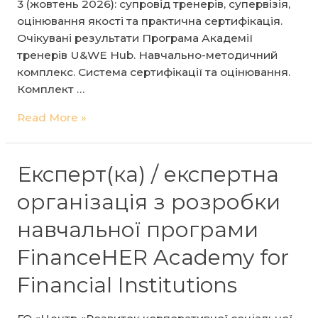
3 (жовтень 2026): супровід тренерів, супервізія,
оцінювання якості та практична сертифікація.
Очікувані результати Програма Академії
тренерів U&WE Hub. Навчально-методичний
комплекс. Система сертифікації та оцінювання.
Комплект …
Закупівля
Read More »
послуг:
Залучення
експерта/
Експерт(ка) / експертна
команди
організація з розробки
експертів
для
навчальної програми
розробки,
FinanceHER Academy for
апробації
та
Financial Institutions
впровадження
сертифікаційної