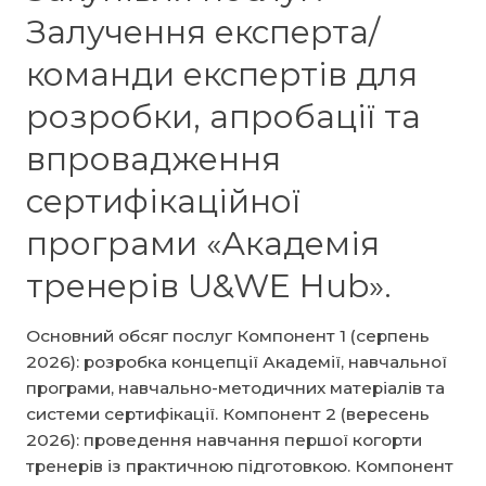
–
Залучення експерта/
Одеса,
жіноче
команди експертів для
підприємництво
розробки, апробації та
до
Центру
впровадження
«Розвиток
КСВ»
сертифікаційної
програми «Академія
тренерів U&WE Hub».
Основний обсяг послуг Компонент 1 (серпень
2026): розробка концепції Академії, навчальної
програми, навчально-методичних матеріалів та
системи сертифікації. Компонент 2 (вересень
2026): проведення навчання першої когорти
тренерів із практичною підготовкою. Компонент