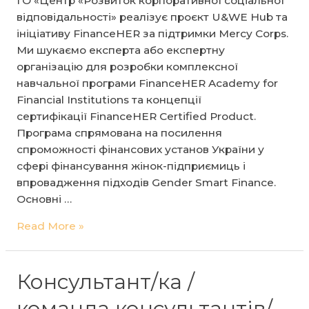
ГО «Центр «Розвиток корпоративної соціальної
програми
відповідальності» реалізує проєкт U&WE Hub та
«Академія
ініціативу FinanceHER за підтримки Mercy Corps.
тренерів
Ми шукаємо експерта або експертну
U&WE
організацію для розробки комплексної
Hub».
навчальної програми FinanceHER Academy for
Financial Institutions та концепції
сертифікації FinanceHER Certified Product.
Програма спрямована на посилення
спроможності фінансових установ України у
сфері фінансування жінок-підприємиць і
впровадження підходів Gender Smart Finance.
Основні …
Експерт(ка)
Read More »
/
експертна
організація
Консультант/ка /
з
команда консультантів/
розробки