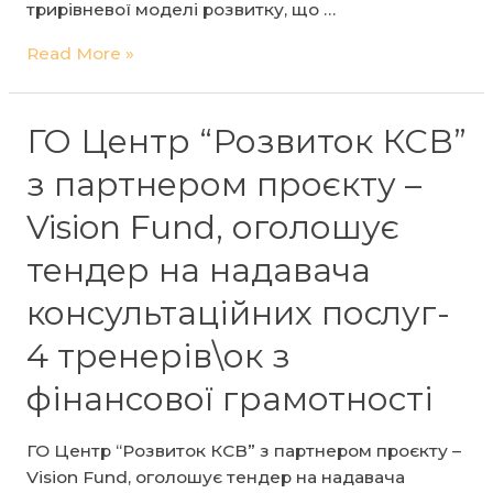
трирівневої моделі розвитку, що …
ГО
Read More »
Центр
“Розвиток
КСВ”
ГО Центр “Розвиток КСВ”
оголошує
з партнером проєкту –
тендер
на
Vision Fund, оголошує
надавача
тендер на надавача
консультаційних
послуг-
консультаційних послуг-
спікера/
ки
4 тренерів\ок з
навчальної
фінансової грамотності
програми
для
жінок-
ГО Центр “Розвиток КСВ” з партнером проєкту –
підприємиць
Vision Fund, оголошує тендер на надавача