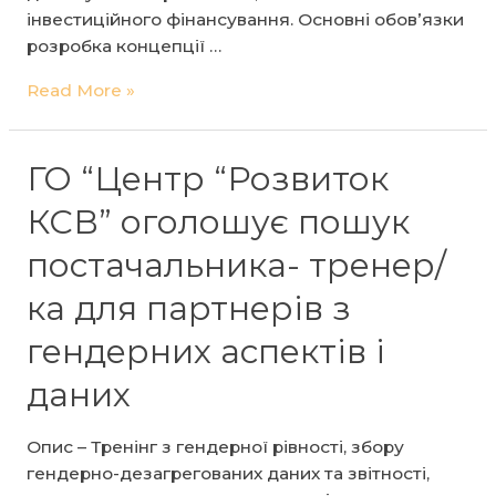
інвестиційного фінансування. Основні обов’язки
розробка концепції …
Консультант/
Read More »
ка
/
команда
ГО “Центр “Розвиток
консультантів/
КСВ” оголошує пошук
ок
для
постачальника- тренер/
розробки
ка для партнерів з
та
проведення
гендерних аспектів і
FinanceHER
Readiness
даних
Program
ГО
Опис – Тренінг з гендерної рівності, збору
«Центр
гендерно-дезагрегованих даних та звітності,
«Розвиток