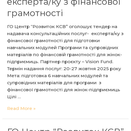
експерта/ку з фінансової
оголошує
тендер
грамотності
на
надавача
ГО Центр “Розвиток КСВ” оголошує тендер на
консультаційних
надавача консультаційних послуг- експерта/ку з
послуг-
фінансової грамотності для підготовки
4
навчальних модулей Програми та супровідних
тренерів\ок
матеріалів по фінансовій грамотності для жінок-
з
підприємиць. Партнер проєкту – Vision Fund.
фінансової
Термін надання послуг: 20-27 жовтня 2025 року
грамотності
Мета: підготовка 6 навчальних модулей та
супровідних матеріалів для програми з
фінансової грамотності для жінок-підприємиць
Цілі …
ГО
Read More »
Центр
“Розвиток
КСВ”