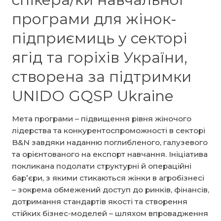
партнерів
з
програми для жінок-
гендерних
підприємиць у секторі
аспектів
і
ягід та горіхів України,
даних
створена за підтримки
UNIDO GQSP Ukraine
Мета програми – підвищення рівня жіночого
лідерства та конкурентоспроможності в секторі
B&N завдяки наданню поглибленого, галузевого
та орієнтованого на експорт навчання. Ініціатива
покликана подолати структурні й операційні
бар’єри, з якими стикаються жінки в агробізнесі
– зокрема обмежений доступ до ринків, фінансів,
дотримання стандартів якості та створення
стійких бізнес-моделей – шляхом впровадження