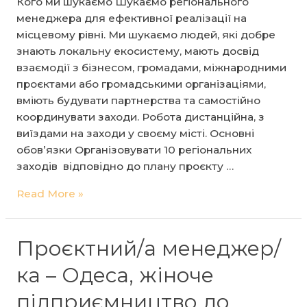
Кого ми шукаємо Шукаємо регіонального
менеджера для ефективної реалізації на
місцевому рівні. Ми шукаємо людей, які добре
знають локальну екосистему, мають досвід
взаємодії з бізнесом, громадами, міжнародними
проєктами або громадськими організаціями,
вміють будувати партнерства та самостійно
координувати заходи. Робота дистанційна, з
виїздами на заходи у своєму місті. Основні
обов’язки Організовувати 10 регіональних
заходів відповідно до плану проєкту …
Проєктний/
Read More »
а
менеджер/
ка
Проєктний/а менеджер/
–
ка – Одеса, жіноче
Чернігів,
жіноче
підприємництво до