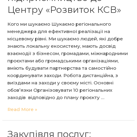
підприємництво
Центру «Розвиток КСВ»
до
Центру
«Розвиток
Кого ми шукаємо Шукаємо регіонального
КСВ»
менеджера для ефективної реалізації на
місцевому рівні. Ми шукаємо людей, які добре
знають локальну екосистему, мають досвід
взаємодії з бізнесом, громадами, міжнародними
проєктами або громадськими організаціями,
вміють будувати партнерства та самостійно
координувати заходи. Робота дистанційна, з
виїздами на заходи у своєму місті. Основні
обов’язки Організовувати 10 регіональних
заходів відповідно до плану проєкту …
Проєктний/
Read More »
а
менеджер/
ка
Закупівля послуг: