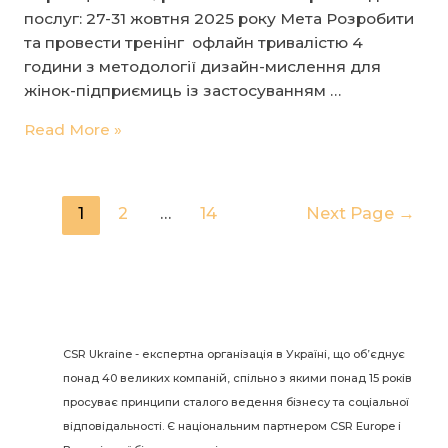
послуг: 27-31 жовтня 2025 року Мета Розробити
та провести тренінг офлайн тривалістю 4
години з методології дизайн-мислення для
жінок-підприємиць із застосуванням …
ГО
Read More »
Центр
“Розвиток
КСВ”
Навігація
1
2
…
14
Next Page
→
з
записів
партнером
проєкту
–
Vision
Fund,
CSR Ukraine - експертна організація в Україні, що об’єднує
оголошує
понад 40 великих компаній, спільно з якими понад 15 років
тендер
просуває принципи сталого ведення бізнесу та соціальної
на
відповідальності. Є національним партнером CSR Europe і
надавачів