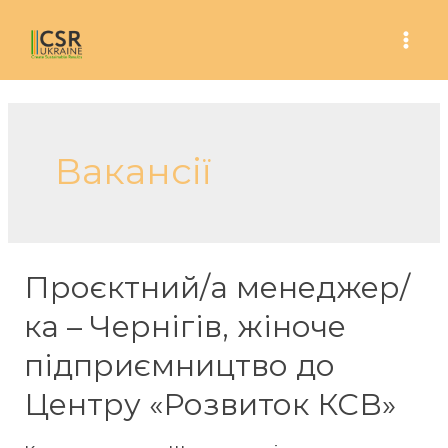
Skip
to
Mai
content
Men
Вакансії
Проєктний/а менеджер/
ка – Чернігів, жіноче
підприємництво до
Центру «Розвиток КСВ»