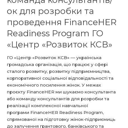
навчальної
ок для розробки та
програми
проведення FinanceHER
FinanceHER
Academy
Readiness Program ГО
for
Financial
«Центр «Розвиток КСВ»
Institutions
ГО «Центр «Розвиток КСВ» — українська
громадська організація, що працює у сфері
сталого розвитку, розвитку підприємництва,
корпоративної соціальної відповідальності та
економічного посилення жінок. У межах
проєкту FinanceHER ми шукаємо консультанта
або команду консультантів для розробки та
реалізації комплексної навчальної
програми FinanceHER Readiness Program,
спрямованої на підготовку жінок-підприємиць
до залучення грантового, банківського та