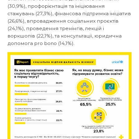
(30,9%), профорієнтація та ініціювання
стажувань (27,3%), фінансова підтримка ініціатив
(26,6%), впровадження соціальних проєктів
(24,1%), проведення тренінгів, лекцій і
воркшопів (22,1%), та консультації, юридична
допомога pro bono (14,1%).