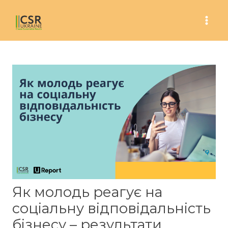
Skip
to
Mai
content
Men
Як молодь реагує на
соціальну відповідальність
бізнесу – результати