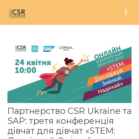
Skip
to
Mai
content
Men
Партнерство CSR Ukraine та
SAP: третя конференція
дівчат для дівчат «STEM: