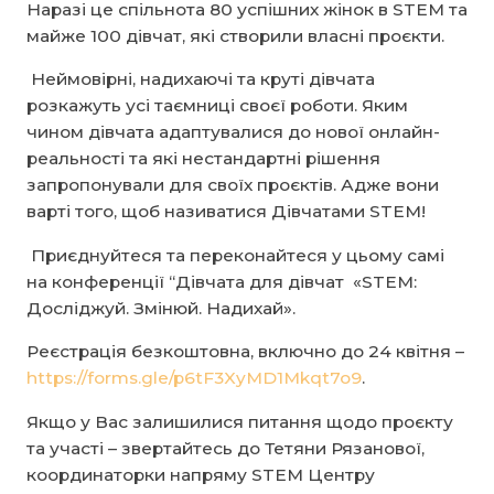
Наразі це спільнота 80 успішних жінок в STEM та
майже 100 дівчат, які створили власні проєкти.
Неймовірні, надихаючі та круті дівчата
розкажуть усі таємниці своєї роботи. Яким
чином дівчата адаптувалися до нової онлайн-
реальності та які нестандартні рішення
запропонували для своїх проєктів. Адже вони
варті того, щоб називатися Дівчатами STEM!
Приєднуйтеся та переконайтеся у цьому самі
на конференції “Дівчата для дівчат «STEM:
Досліджуй. Змінюй. Надихай».
Реєстрація безкоштовна, включно до 24 квітня –
https://forms.gle/p6tF3XyMD1Mkqt7o9
.
Якщо у Вас залишилися питання щодо проєкту
та участі – звертайтесь до Тетяни Рязанової,
координаторки напряму STEM Центру