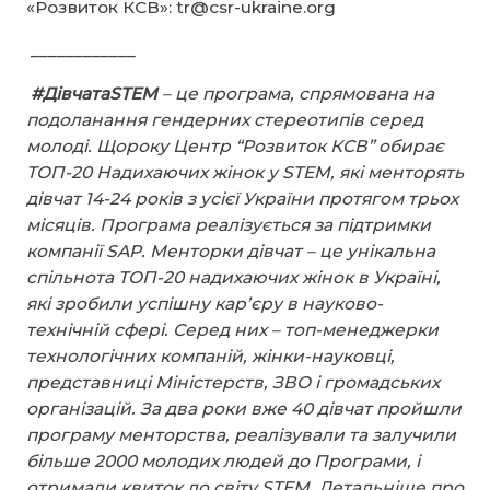
«Розвиток КСВ»: tr@csr-ukraine.org
____________
#ДівчатаSTEM
– це програма, спрямована на
подоланання гендерних стереотипів серед
молоді. Щороку Центр “Розвиток КСВ” обирає
ТОП-20 Надихаючих жінок у STEM, які менторять
дівчат 14-24 років з усієї України протягом трьох
місяців. Програма реалізується за підтримки
компанії SAP. Менторки дівчат – це унікальна
спільнота ТОП-20 надихаючих жінок в Україні,
які зробили успішну кар’єру в науково-
технічній сфері. Серед них – топ-менеджерки
технологічних компаній, жінки-науковці,
представниці Міністерств, ЗВО і громадських
організацій. За два роки вже 40 дівчат пройшли
програму менторства, реалізували та залучили
більше 2000 молодих людей до Програми, і
отримали квиток до світу STEM. Детальніше про