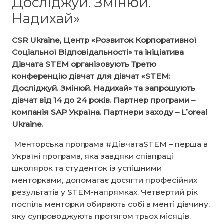
Досліджуй. Змінюй.
Надихай»
CSR Ukraine, Центр «Розвиток Корпоративної
Соціальної Відповідальності» та ініціатива
Дівчата STEM організовують Третю
конференцію дівчат для дівчат «STEM:
Досліджуй. Змінюй. Надихай» та запрошують
дівчат від 14 до 24 років. Партнер програми –
компанія SAP Україна. Партнери заходу – L’oreal
Ukraine.
Менторська програма #ДівчатаSTEM – перша в
Україні програма, яка завдяки співпраці
школярок та студенток із успішними
менторками, допомагає досягти професійних
результатів у STEM-напрямках. Четвертий рік
поспіль менторки обирають собі в менті дівчину,
яку супроводжують протягом трьох місяців.