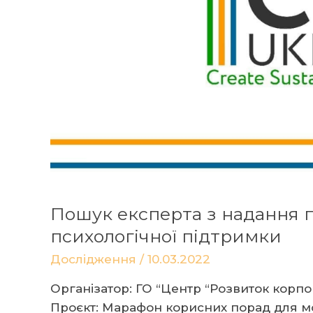
в
Івано-
Франківській,
Чернівецькій,
Київській
та
Рівненській
областях
Пошук експерта з надання 
психологічної підтримки
Дослідження
/
10.03.2022
Організатор: ГО “Центр “Розвиток корпор
Проєкт: Марафон корисних порад для мо