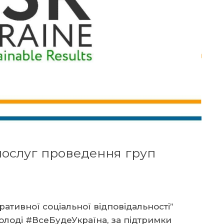
послуг проведення груп
ативної соціальної відповідальності”
лоді #ВсеБудеУкраїна, за підтримки