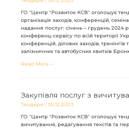
Тендери
/
05.12.2023
ГО
“Центр
ГО “Центр “Розвиток КСВ” оголошує тенд
“Розвиток
організація заходів, конференцій, семіна
КСВ”
надання послуг: січень – грудень 2024 
конференц-сервісу по всій території Укр
конференцій, ділових заходів, тренінгі
залізничних та автобусних квитків Броню
Тендер
Read More »
на
надання
логістичних
Закупівля послуг з вичитува
послуг
ГО
Тендери
/
05.12.2023
“Центр
ГО “Центр “Розвиток КСВ” оголошує тен
“Розвиток
вичитування, редагування текстів та пер
КСВ”