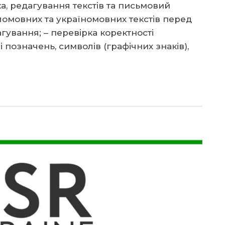
ка, редагування текстів та письмовий
ломовних та україномовних текстів перед
агування; – перевірка коректності
 позначень, символів (графічних знаків),