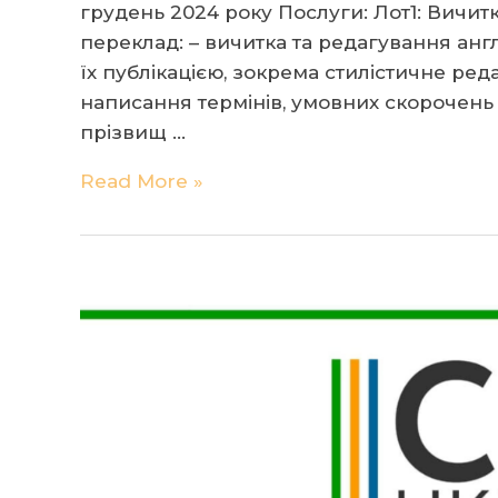
грудень 2024 року Послуги: Лот1: Вичит
переклад: – вичитка та редагування анг
їх публікацією, зокрема стилістичне ред
написання термінів, умовних скорочень і
прізвищ …
Закупівля
Read More »
послуг
з
вичитування
текстів
та
перекладу