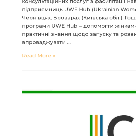
консультаційних послуг з фасилітації н
підприємниць UWE Hub (Ukrainian Women
Чернівцях, Броварах (Київська обл.), Гощ
програми UWE Hub – допомогти жінкам-
практичні знання щодо запуску та розви
впроваджувати …
Шукаємо
Read More »
фасилітаторів/
ок
для
навчальної
програми
з
підприємництва
UWE
Hub