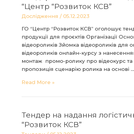
технічної
“Центр “Розвиток КСВ”
підтримки
Дослідження
/
05.12.2023
онлайн-
заходів
ГО “Центр “Розвиток КСВ” оголошує тенд
в
продукції для проєктів Організації Основ
ГО
відеороликів Зйомка відеороликів для 
Центр
відеороликів онлайн-курсу з нанесення
“Розвиток
монтаж промо-ролику про відеокурс та 
КСВ”
пропозиція сценарію ролика на основі 
Тендер
Read More »
на
виготовлення
відео-
Тендер на надання логістич
та
аудіопродукції
“Розвиток КСВ”
для