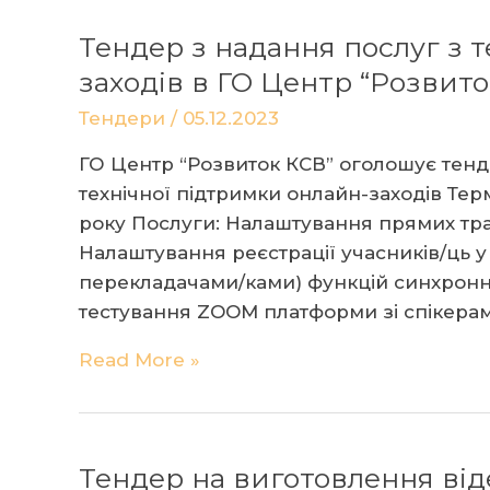
Тендер з надання послуг з 
заходів в ГО Центр “Розвито
Тендери
/
05.12.2023
ГО Центр “Розвиток КСВ” оголошує тенде
технічної підтримки онлайн-заходів Тер
року Послуги: Налаштування прямих тран
Налаштування реєстрації учасників/ць у
перекладачами/ками) функцій синхронн
тестування ZOOM платформи зі спікерам
Тендер
Read More »
з
надання
послуг
Тендер на виготовлення віде
з