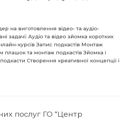
ер на виготовлення відео- та аудіо-
ні задачі: Аудіо та відео зйомка коротких
онлайн-курсів Запис подкастів Монтаж
м плашок та монтаж подкастів Зйомка і
подкасти Створення креативної концепції і
…
них послуг ГО “Центр